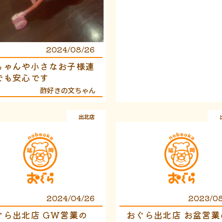
2024/08/26
ちゃんや小さなお子様連
でも安心です
酢好きの文ちゃん
出北店
2024/04/26
2023/08
ぐら出北店 GW営業の
おぐら出北店 お盆営業