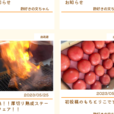
知らせ
お知らせ
酢好きの文ちゃん
酢好きの文
出北店
2023/05
2023/05/25
初投稿のもちとりこで
熱！！厚切り熟成ステー
フェア！！