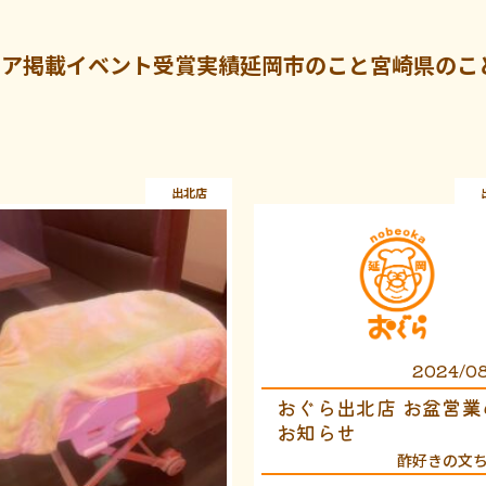
ィア掲載
イベント
受賞実績
延岡市のこと
宮崎県のこ
出北店
2024/08
おぐら出北店 お盆営業
お知らせ
酢好きの文