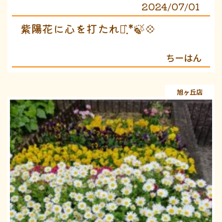
2024/07/01
紫陽花に心を打たれて͛.*🍃💠
ちーはん
旭ヶ丘店