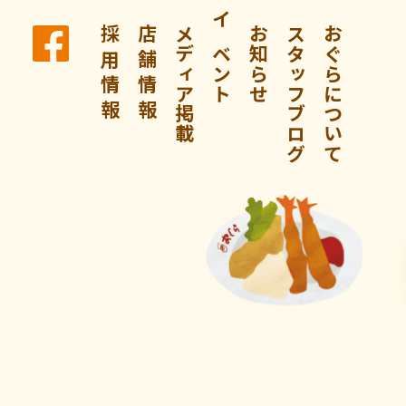
採 用 情 報
店 舗 情 報
メディア掲載
イベント
お知らせ
スタッフブログ
おぐらについて