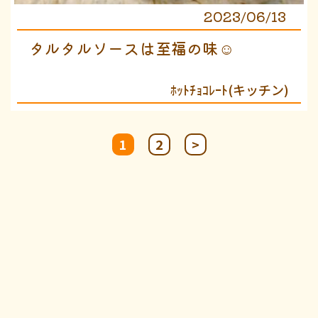
2023/06/13
タルタルソースは至福の味☺
ﾎｯﾄﾁｮｺﾚｰﾄ(キッチン)
投
1
2
>
稿
の
ペ
ー
ジ
送