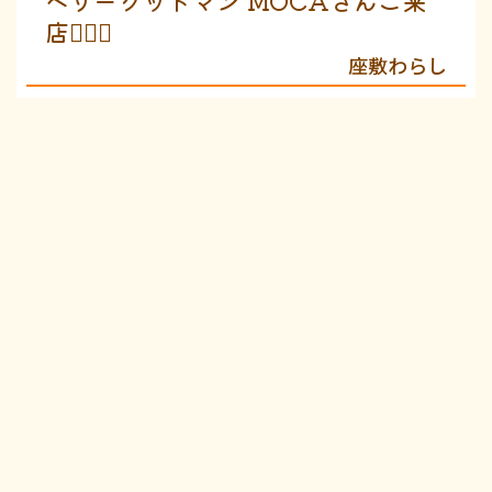
店❤️‍🔥✨
座敷わらし