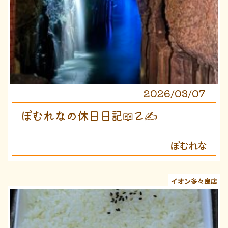
2026/03/07
ぽむれなの休日日記📖☡✍
ぽむれな
イオン多々良店