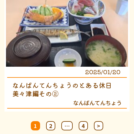
2025/01/20
なんばんてんちょうのとある休日
美々津編その②
なんばんてんちょう
投
1
2
…
4
>