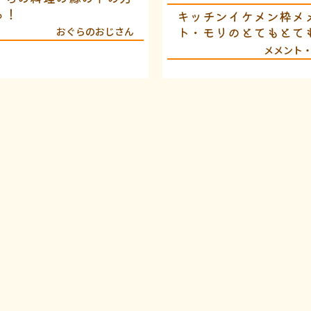
ち！
キッチンイケメン枠メ
ト・モリのとてもとて
おぐらのおじさん
めでたい㊗️初投稿
メメント