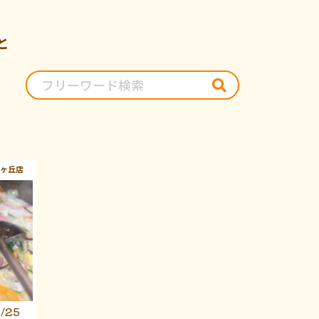
と
ヶ丘店
/25