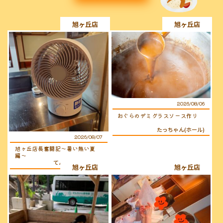
旭ヶ丘店
旭ヶ丘店
2026/08/06
おぐらのデミグラスソース作り
たっちゃん(ホール)
2026/08/07
旭ヶ丘店長奮闘記〜暑い熱い夏
編〜
てんちょ〜（店長）
旭ヶ丘店
旭ヶ丘店