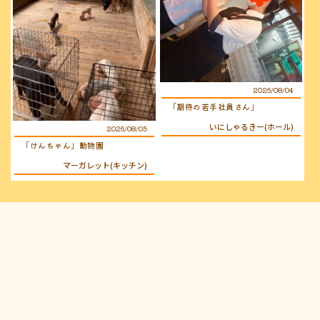
2026/08/04
「期待の若手社員さん」
いにしゃるきー(ホール)
2026/08/05
「けんちゃん」動物園
マーガレット(キッチン)