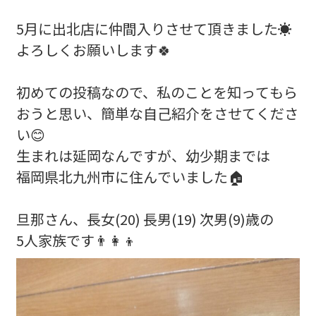
5月に出北店に仲間入りさせて頂きました☀️
よろしくお願いします🍀
初めての投稿なので、私のことを知ってもら
おうと思い、簡単な自己紹介をさせてくださ
い😊
生まれは延岡なんですが、幼少期までは
福岡県北九州市に住んでいました🏠
旦那さん、長女(20) 長男(19) 次男(9)歳の
5人家族です👨‍👩‍👦