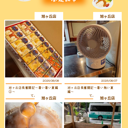
旭ヶ丘店
旭ヶ丘店
2026/08/08
2026/08/07
旭ヶ丘店長奮闘記〜暑い暑い夏編
旭ヶ丘店長奮闘記〜暑い熱い夏
②〜
編〜
てんちょ〜（店長）
てんちょ〜（店長）
旭ヶ丘店
旭ヶ丘店