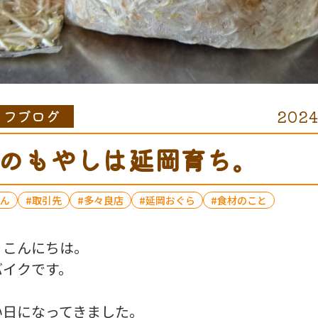
ッフブログ
2024
のもやしは延岡育ち。
ん
取引先
多々良店
延岡おぐら
食材のこと
、こんにちは。
バイクです。
い日になってきました。