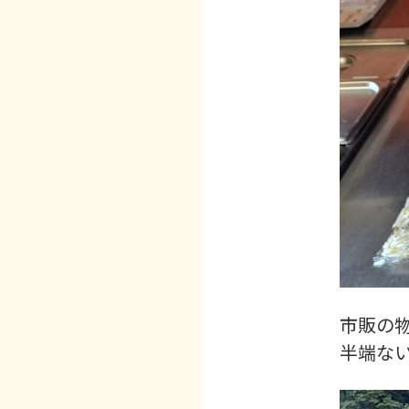
市販の
半端な