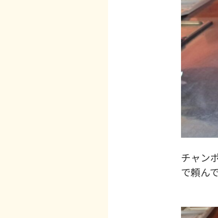
チャン
で頼ん