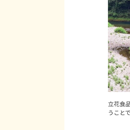
立花食
うこと