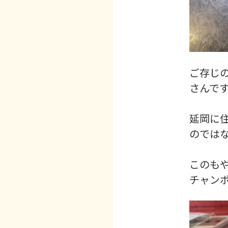
ご存じ
さんで
延岡に
のでは
このも
チャン