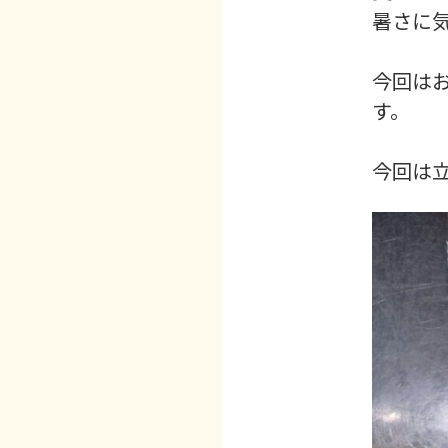
暑さに
今回は
す。
今回は