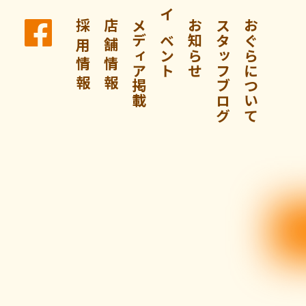
採 用 情 報
店 舗 情 報
メディア掲載
イベント
お知らせ
スタッフブログ
おぐらについて