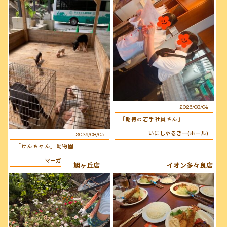
2026/08/04
「期待の若手社員さん」
いにしゃるきー(ホール)
2026/08/05
「けんちゃん」動物園
マーガレット(キッチン)
旭ヶ丘店
イオン多々良店