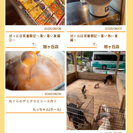
2026/08/08
2026/08/07
旭ヶ丘店長奮闘記〜暑い暑い夏編
旭ヶ丘店長奮闘記〜暑い熱い夏
②〜
編〜
てんちょ〜（店長）
てんちょ〜（店長）
旭ヶ丘店
旭ヶ丘店
2026/08/06
おぐらのデミグラスソース作り
たっちゃん(ホール)