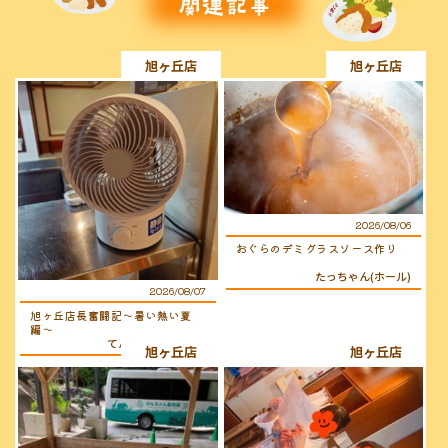
旭ヶ丘店
旭ヶ丘店
2026/08/06
おぐらのデミグラスソース作り
たっちゃん(ホール)
2026/08/07
旭ヶ丘店長奮闘記〜暑い熱い夏
編〜
てんちょ〜（店長）
旭ヶ丘店
旭ヶ丘店