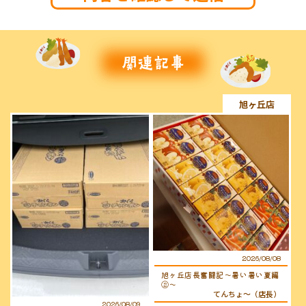
旭ヶ丘店
2026/08/08
旭ヶ丘店長奮闘記〜暑い暑い夏編
②〜
てんちょ〜（店長）
2026/08/09