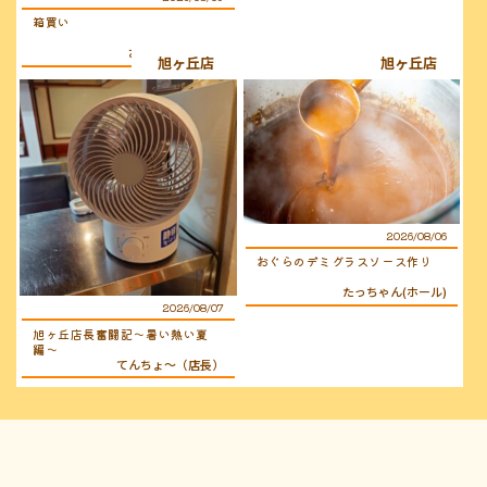
箱買い
おぐらのおじさん
旭ヶ丘店
旭ヶ丘店
2026/08/06
おぐらのデミグラスソース作り
たっちゃん(ホール)
2026/08/07
旭ヶ丘店長奮闘記〜暑い熱い夏
編〜
てんちょ〜（店長）