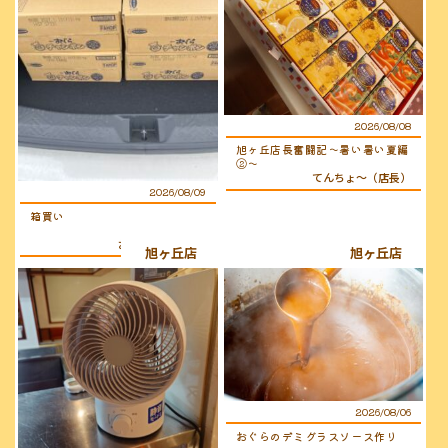
2026/08/08
旭ヶ丘店長奮闘記〜暑い暑い夏編
②〜
てんちょ〜（店長）
2026/08/09
箱買い
おぐらのおじさん
旭ヶ丘店
旭ヶ丘店
2026/08/06
おぐらのデミグラスソース作り