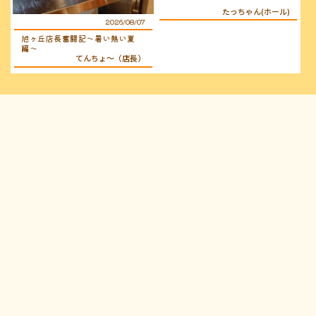
たっちゃん(ホール)
2026/08/07
旭ヶ丘店長奮闘記〜暑い熱い夏
編〜
てんちょ〜（店長）