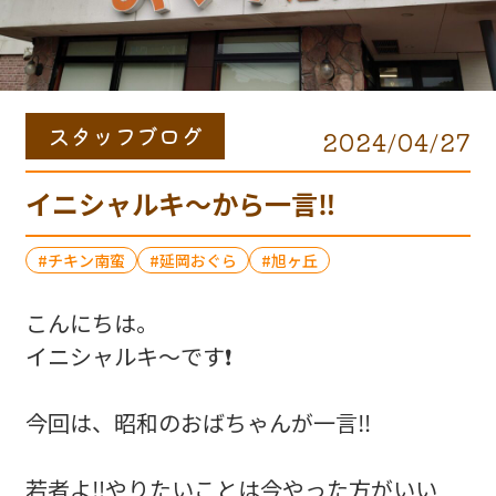
スタッフブログ
2024/04/27
イニシャルキ〜から一言‼️
チキン南蛮
延岡おぐら
旭ヶ丘
こんにちは。
イニシャルキ〜です❗️
今回は、昭和のおばちゃんが一言‼️
若者よ‼️やりたいことは今やった方がいい