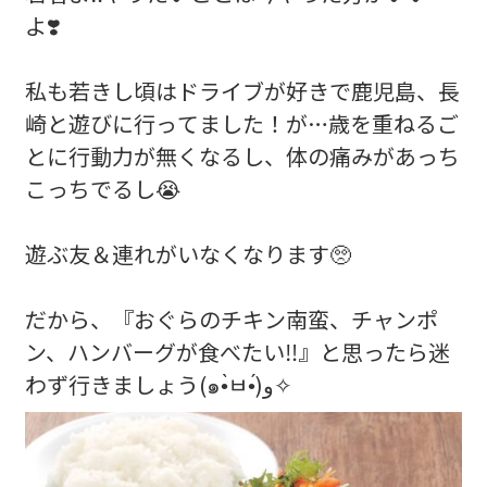
よ❣️
私も若きし頃はドライブが好きで鹿児島、長
崎と遊びに行ってました！が…歳を重ねるご
とに行動力が無くなるし、体の痛みがあっち
こっちでるし😭
遊ぶ友＆連れがいなくなります🥺
だから、『おぐらのチキン南蛮、チャンポ
ン、ハンバーグが食べたい‼️』と思ったら迷
わず行きましょう(๑•̀ㅂ•́)و✧