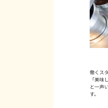
働くス
「美味
と一声
す。