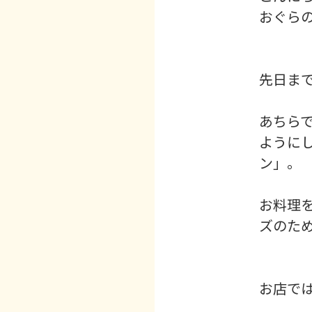
おぐら
先日ま
あちら
ように
ン」。
お料理
ズのた
お店で