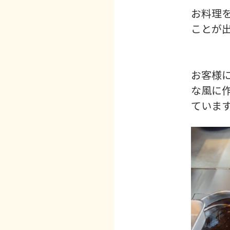
お料理
ことが
お客様
な風に
ていま