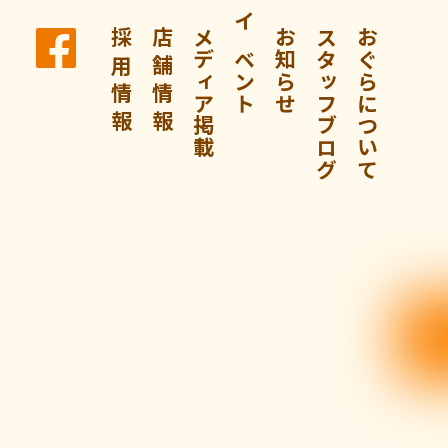
採 用 情 報
店 舗 情 報
メディア掲載
イベント
お知らせ
スタッフブログ
おぐらについて