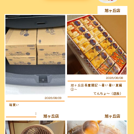
旭ヶ丘店
2026/08/08
旭ヶ丘店長奮闘記〜暑い暑い夏編
②〜
てんちょ〜（店長）
2026/08/09
箱買い
おぐらのおじさん
旭ヶ丘店
旭ヶ丘店