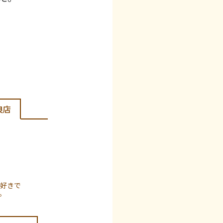
良店
好きで
。