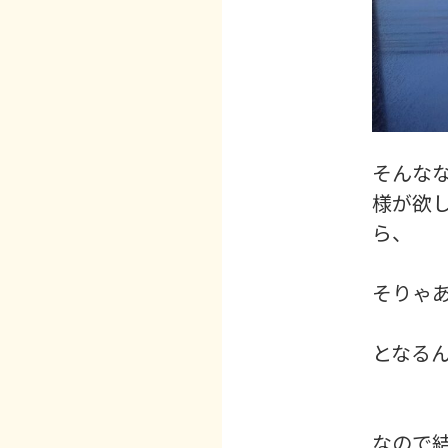
そんな
様が欲
ら、
そりゃ
となるん
なので