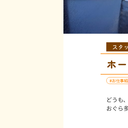
スタ
ホー
お仕事紹
どうも
おぐら