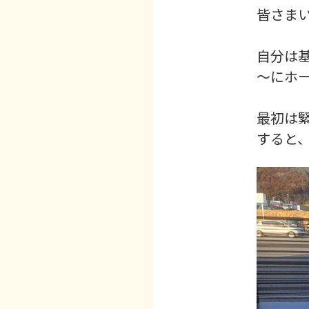
皆さま
自分は
～にホ
最初は
すると