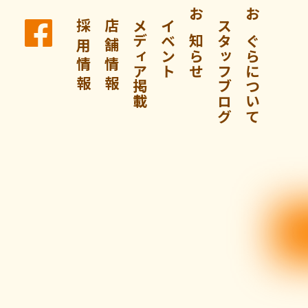
採 用 情 報
店 舗 情 報
メディア掲載
イベント
お知らせ
スタッフブログ
おぐらについて