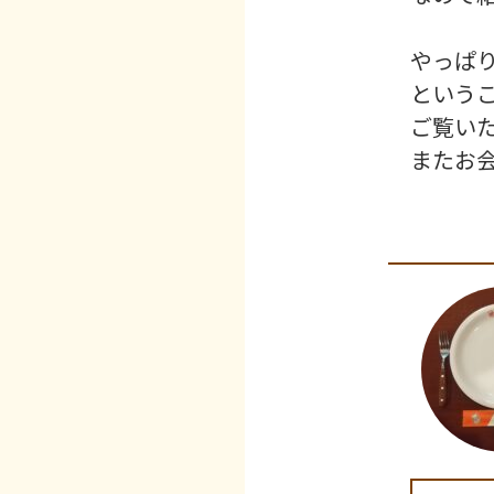
やっぱ
という
ご覧い
またお