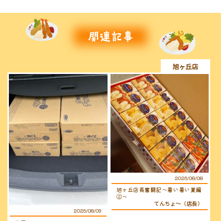
旭ヶ丘店
2026/08/08
旭ヶ丘店長奮闘記〜暑い暑い夏編
②〜
てんちょ〜（店長）
2026/08/09