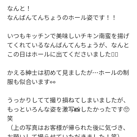
なんと！
なんばんてんちょうのホール姿です！！
いつもキッチンで美味しいチキン南蛮を揚げ
てくれているなんばんてんちょうが、なんと
この日はホールに出てくださいました🙇‍♀️
かえる紳士は初めて見ましたが…ホールの制
服も似合います👀
うっかりしてて撮り損ねてしまいましたが、
もっといろんな姿を激写📸したかったです🥺
笑
（上の写真はお客様が帰られた後に気づき、
お願いして撮らせていただきました！笑）