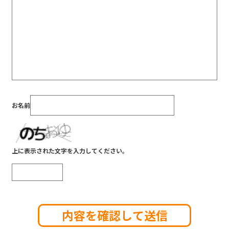
お名前
上に表示された文字を入力してください。