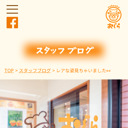
TOP
スタッフブログ
レアな姿見ちゃいました👀