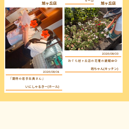
マーガレット(キッチン)
旭ヶ丘店
旭ヶ丘店
2026/08/03
おぐら旭ヶ丘店の花壇の続報🪷🌻
坊ちゃん(キッチン)
2026/08/04
「期待の若手社員さん」
いにしゃるきー(ホール)