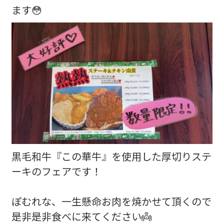
ます😳
黒毛和牛『この華牛』を使用した厚切りステ
ーキのフェアです！
ぽむれな、一生懸命お肉を焼かせて頂くので
是非是非食べに来てください👼