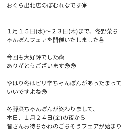
おぐら出北店のぽむれなです☀️
１月１５日(水)～２３日(木)まで、冬野菜ち
ゃんぽんフェアを開催いたしました🍜
今回も大好評でした👼
ありがとうございます😳😳
やはり冬はピリ辛ちゃんぽんがあったまって
いいですよね😳
冬野菜ちゃんぽんが終わりまして、
本日、１月２４日(金)の夜から
皆さんお待ちかねのごちそうフェアが始まり