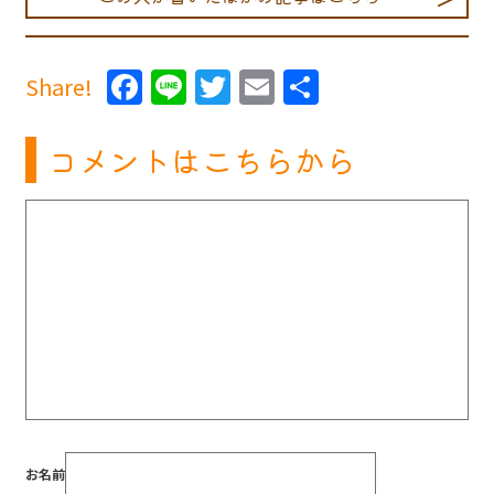
Facebook
Line
Twitter
Email
共
Share!
有
コメントはこちらから
お名前