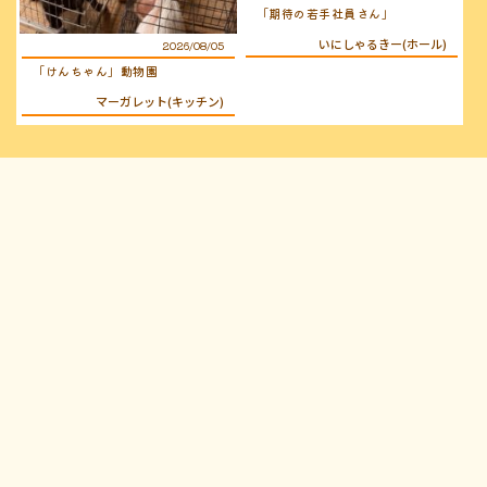
「期待の若手社員さん」
いにしゃるきー(ホール)
2026/08/05
「けんちゃん」動物園
マーガレット(キッチン)