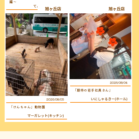
編〜
てんちょ〜（店長）
旭ヶ丘店
旭ヶ丘店
2026/08/04
「期待の若手社員さん」
いにしゃるきー(ホール)
2026/08/05
「けんちゃん」動物園
マーガレット(キッチン)