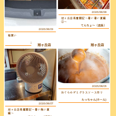
2026/08/08
旭ヶ丘店長奮闘記〜暑い暑い夏編
②〜
てんちょ〜（店長）
2026/08/09
箱買い
おぐらのおじさん
旭ヶ丘店
旭ヶ丘店
2026/08/06
おぐらのデミグラスソース作り
たっちゃん(ホール)
2026/08/07
旭ヶ丘店長奮闘記〜暑い熱い夏
編〜