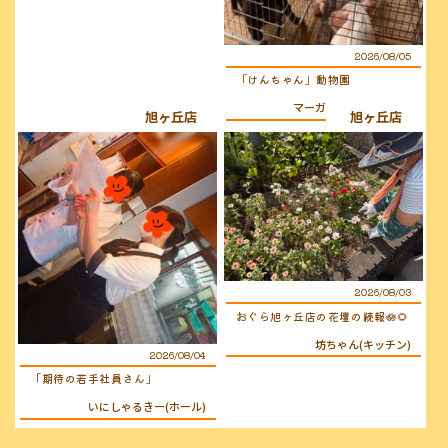
2026/08/05
「けんちゃん」動物園
マーガレット(キッチン)
旭ヶ丘店
旭ヶ丘店
2026/08/03
おぐら旭ヶ丘店の花壇の続報🪷🌻
坊ちゃん(キッチン)
2026/08/04
「期待の若手社員さん」
いにしゃるきー(ホール)