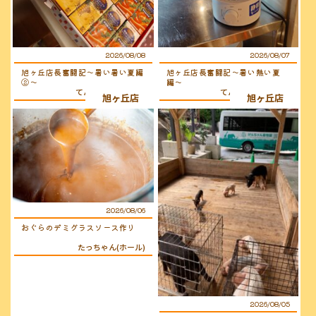
2026/08/08
2026/08/07
旭ヶ丘店長奮闘記〜暑い暑い夏編
旭ヶ丘店長奮闘記〜暑い熱い夏
②〜
編〜
てんちょ〜（店長）
てんちょ〜（店長）
旭ヶ丘店
旭ヶ丘店
2026/08/06
おぐらのデミグラスソース作り
たっちゃん(ホール)
2026/08/05