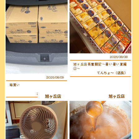
2026/08/08
旭ヶ丘店長奮闘記〜暑い暑い夏編
②〜
てんちょ〜（店長）
2026/08/09
箱買い
おぐらのおじさん
旭ヶ丘店
旭ヶ丘店