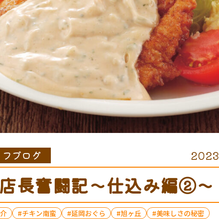
ッフブログ
2023
店長奮闘記〜仕込み編②〜
介
チキン南蛮
延岡おぐら
旭ヶ丘
美味しさの秘密