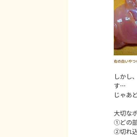
右の白いやつ
しかし
す…
じゃあ
大切な
①どの
②切れ