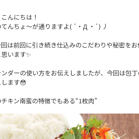
、こんにちは！
てんちょ〜が通りますよ( ´・Д ・`) 丿
今回は前回に引き続き仕込みのこだわりや秘密をお
と思います✨
テンダーの使い方をお伝えしましたが、今回は包丁
します😳
チキン南蛮の特徴でもある“1枚肉”