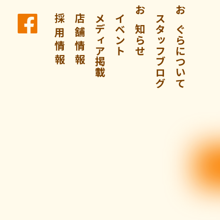
採 用 情 報
店 舗 情 報
メディア掲載
イベント
お知らせ
スタッフブログ
おぐらについて