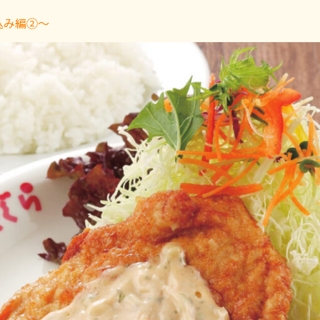
込み編②〜