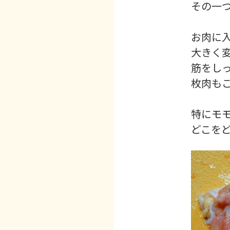
その一
お肉に
大きく
筋をし
枚肉も
特にモ
どこを