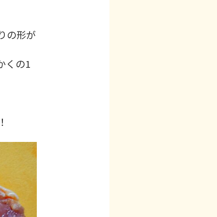
りの形が
かくの1
！