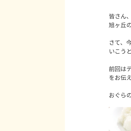
皆さん
旭ヶ丘の
さて、
いこう
前回は
をお伝え
おぐらの