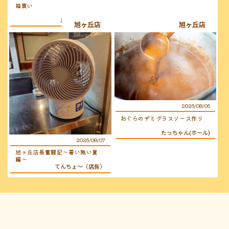
箱買い
おぐらのおじさん
旭ヶ丘店
旭ヶ丘店
2026/08/06
おぐらのデミグラスソース作り
たっちゃん(ホール)
2026/08/07
旭ヶ丘店長奮闘記〜暑い熱い夏
編〜
てんちょ〜（店長）