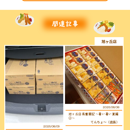
旭ヶ丘店
2026/08/08
旭ヶ丘店長奮闘記〜暑い暑い夏編
②〜
てんちょ〜（店長）
2026/08/09