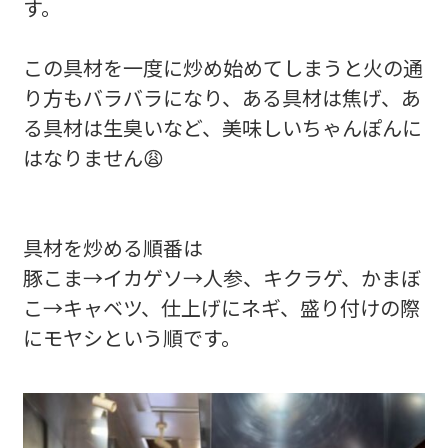
す。
この具材を一度に炒め始めてしまうと火の通
り方もバラバラになり、ある具材は焦げ、あ
る具材は生臭いなど、美味しいちゃんぽんに
はなりません😩
具材を炒める順番は
豚こま→イカゲソ→人参、キクラゲ、かまぼ
こ→キャベツ、仕上げにネギ、盛り付けの際
にモヤシという順です。