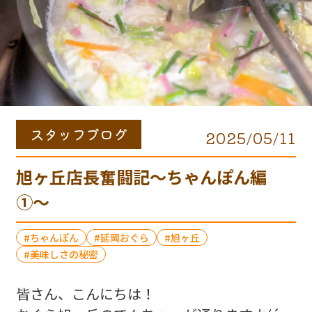
スタッフブログ
2025/05/11
旭ヶ丘店長奮闘記〜ちゃんぽん編
①〜
ちゃんぽん
延岡おぐら
旭ヶ丘
美味しさの秘密
皆さん、こんにちは！