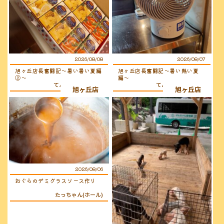
2026/08/08
2026/08/07
旭ヶ丘店長奮闘記〜暑い暑い夏編
旭ヶ丘店長奮闘記〜暑い熱い夏
②〜
編〜
てんちょ〜（店長）
てんちょ〜（店長）
旭ヶ丘店
旭ヶ丘店
2026/08/06
おぐらのデミグラスソース作り
たっちゃん(ホール)