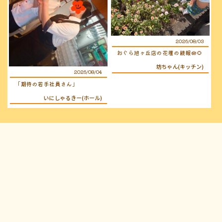
2026/08/03
おぐら旭ヶ丘店の花壇の続報🪷🌻
坊ちゃん(キッチン)
2026/08/04
「期待の若手社員さん」
いにしゃるきー(ホール)