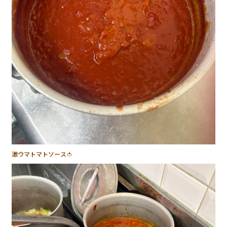
激ウマトマトソース🍅