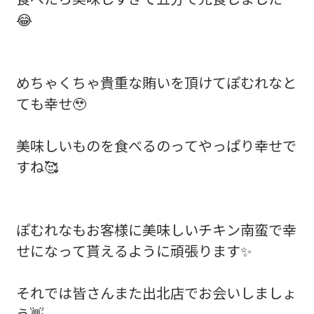
😂
めちゃくちゃ貴重な賄いを頂けてぽむれなと
ても幸せ🥹
美味しいものを食べるのってやっぱり幸せで
すね🥰
ぽむれなもお客様に美味しいチキン南蛮で幸
せになって貰えるように頑張ります✨️
それでは皆さんまた出北店でお会いしましょ
う👋