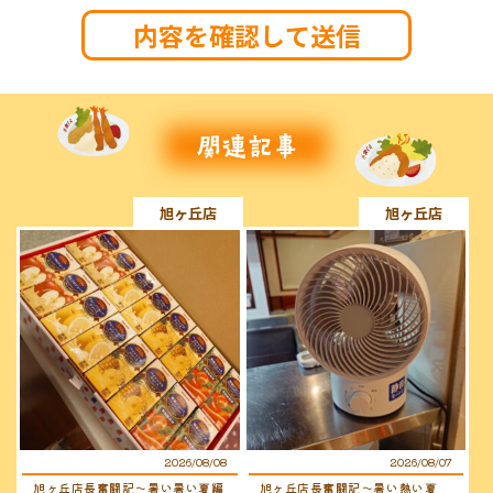
旭ヶ丘店
旭ヶ丘店
2026/08/08
2026/08/07
旭ヶ丘店長奮闘記〜暑い暑い夏編
旭ヶ丘店長奮闘記〜暑い熱い夏