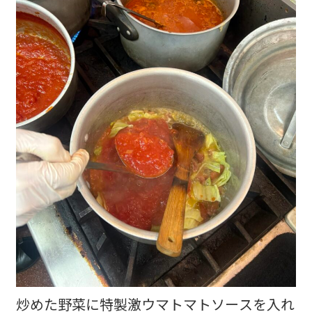
炒めた野菜に特製激ウマトマトソースを入れ