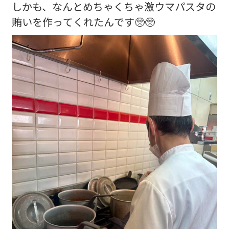
しかも、なんとめちゃくちゃ激ウマパスタの
賄いを作ってくれたんです🥺🥺