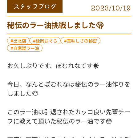
スタッフブログ
2023/10/19
秘伝のラー油挑戦しました🫢
出北店
延岡おぐら
美味しさの秘密
自家製ラー油
お久しぶりです、ぽむれなです☀️
今日、なんとぽむれなは秘伝のラー油作りを
しました🫡
このラー油は引退されたカッコ良い先輩チー
フに教えて頂いた秘伝のラー油です😳