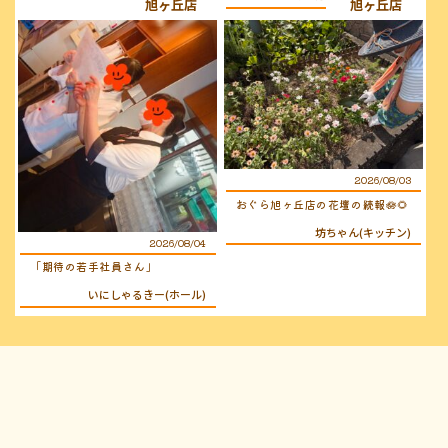
旭ヶ丘店
旭ヶ丘店
2026/08/03
おぐら旭ヶ丘店の花壇の続報🪷🌻
坊ちゃん(キッチン)
2026/08/04
「期待の若手社員さん」
いにしゃるきー(ホール)