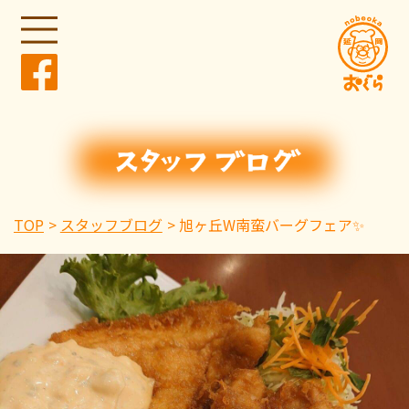
TOP
スタッフブログ
旭ヶ丘W南蛮バーグフェア✨️