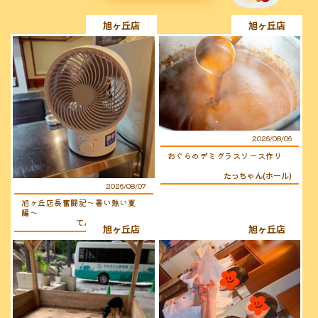
旭ヶ丘店
旭ヶ丘店
2026/08/06
おぐらのデミグラスソース作り
たっちゃん(ホール)
2026/08/07
旭ヶ丘店長奮闘記〜暑い熱い夏
編〜
てんちょ〜（店長）
旭ヶ丘店
旭ヶ丘店