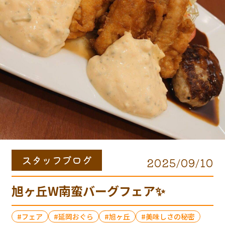
スタッフブログ
2025/09/10
旭ヶ丘W南蛮バーグフェア✨️
フェア
延岡おぐら
旭ヶ丘
美味しさの秘密