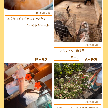
2026/08/06
おぐらのデミグラスソース作り
たっちゃん(ホール)
2026/08/05
「けんちゃん」動物園
マーガレット(キッチン)
旭ヶ丘店
旭ヶ丘店
2026/08/03
おぐら旭ヶ丘店の花壇の続報🪷🌻