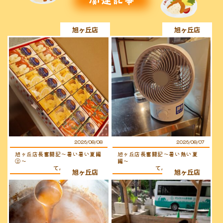
旭ヶ丘店
旭ヶ丘店
2026/08/08
2026/08/07
旭ヶ丘店長奮闘記〜暑い暑い夏編
旭ヶ丘店長奮闘記〜暑い熱い夏
②〜
編〜
てんちょ〜（店長）
てんちょ〜（店長）
旭ヶ丘店
旭ヶ丘店