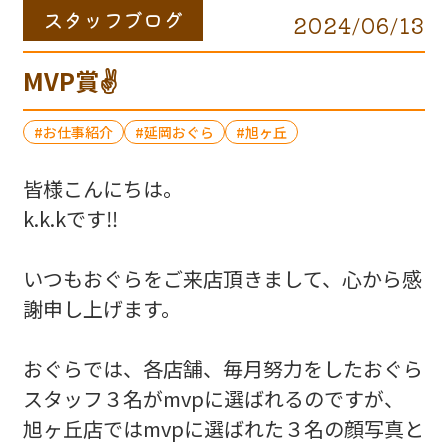
スタッフブログ
2024/06/13
MVP賞✌️
お仕事紹介
延岡おぐら
旭ヶ丘
皆様こんにちは。
k.k.kです‼️
いつもおぐらをご来店頂きまして、心から感
謝申し上げます。
おぐらでは、各店舗、毎月努力をしたおぐら
スタッフ３名がmvpに選ばれるのですが、
旭ヶ丘店ではmvpに選ばれた３名の顔写真と