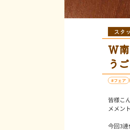
スタ
W南
うご
フェア
皆様こん
メメント
今回3連