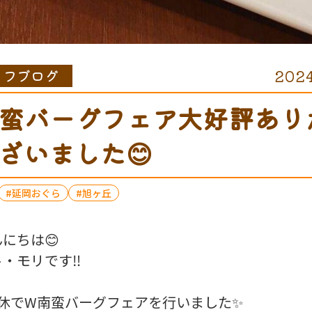
ッフブログ
2024
蛮バーグフェア大好評あり
ざいました😊
延岡おぐら
旭ヶ丘
にちは😊
・モリです‼️
休でW南蛮バーグフェアを行いました✨️