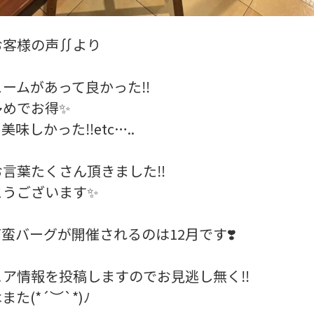
お客様の声∬より
ームがあって良かった‼️
めでお得✨️
味しかった‼️etc…..
言葉たくさん頂きました‼️
うございます✨️
蛮バーグが開催されるのは12月です❣️
ア情報を投稿しますのでお見逃し無く‼️
た(*´︶`*)ﾉ