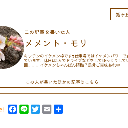
旭ヶ
この記事を書いた人
メメント・モリ
キッチンのイケメン枠です❣️仕事場ではイケメンパワーで
ています。休日は1人でドライブなどをしてゆっくりして
回、、、イケメンちゃんぽん降臨？是非ご賞味あれ🫶
この人が書いたほかの記事はこちら
Facebook
Line
Twitter
Email
共
e!
有