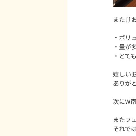
また∬
・ボリュ
・量が多
・とても美
嬉しいお
ありがと
次にW南
またフェ
それではま