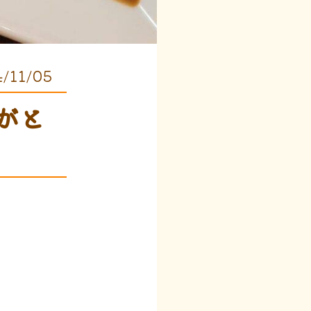
/11/05
がと