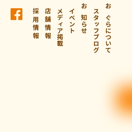
採 用 情 報
店 舗 情 報
メディア掲載
イベント
お知らせ
スタッフブログ
おぐらについて