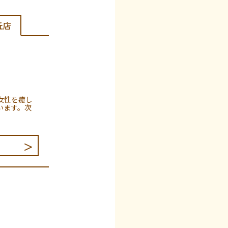
丘店
女性を癒し
います。次