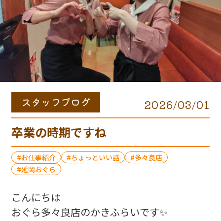
スタッフブログ
2026/03/01
卒業の時期ですね
お仕事紹介
ちょっといい話
多々良店
延岡おぐら
こんにちは
おぐら多々良店のかきふらいです✨