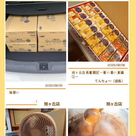
2026/08/08
旭ヶ丘店長奮闘記〜暑い暑い夏編
②〜
てんちょ〜（店長）
2026/08/09
箱買い
おぐらのおじさん
旭ヶ丘店
旭ヶ丘店