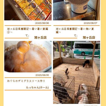
2026/08/08
2026/08/07
旭ヶ丘店長奮闘記〜暑い暑い夏編
旭ヶ丘店長奮闘記〜暑い熱い夏
②〜
編〜
てんちょ〜（店長）
てんちょ〜（店長）
旭ヶ丘店
旭ヶ丘店
2026/08/06
おぐらのデミグラスソース作り
たっちゃん(ホール)