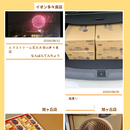
イオン多々良店
2026/08/10
エクストリーム花火大会in多々良
店
なんばんてんちょう
2026/08/09
箱買い
おぐらのおじさん
旭ヶ丘店
旭ヶ丘店