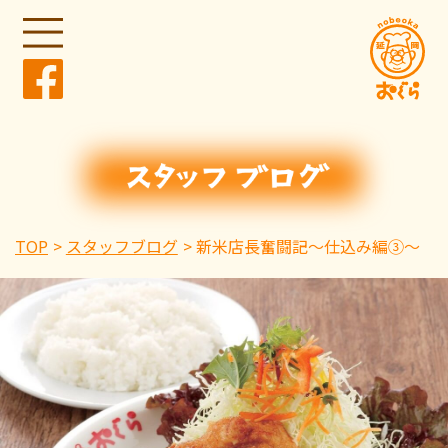
TOP
スタッフブログ
新米店長奮闘記〜仕込み編③〜