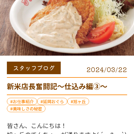
スタッフブログ
2024/03/22
新米店長奮闘記〜仕込み編③〜
お仕事紹介
延岡おぐら
旭ヶ丘
美味しさの秘密
皆さん、こんにちは！