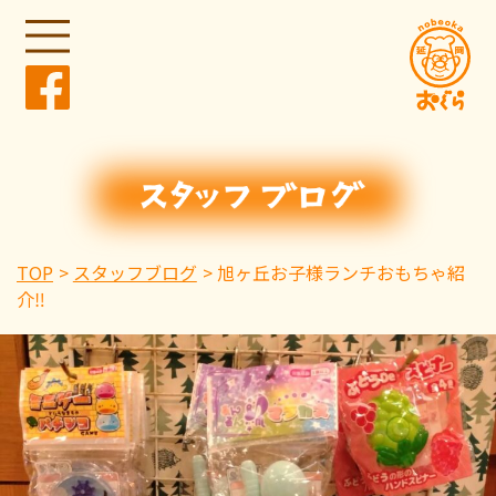
TOP
スタッフブログ
旭ヶ丘お子様ランチおもちゃ紹
介‼️