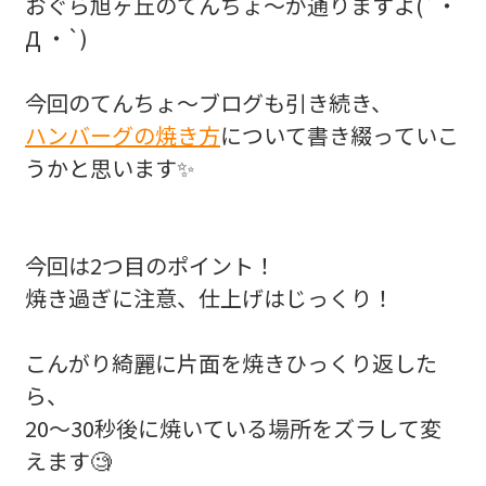
おぐら旭ヶ丘のてんちょ〜が通りますよ(´・
Д ・`)
今回のてんちょ〜ブログも引き続き、
ハンバーグの焼き方
について書き綴っていこ
うかと思います✨
今回は2つ目のポイント！
焼き過ぎに注意、仕上げはじっくり！
こんがり綺麗に片面を焼きひっくり返した
ら、
20〜30秒後に焼いている場所をズラして変
えます🧐