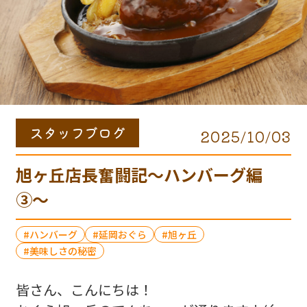
スタッフブログ
2025/10/03
旭ヶ丘店長奮闘記〜ハンバーグ編
③〜
ハンバーグ
延岡おぐら
旭ヶ丘
美味しさの秘密
皆さん、こんにちは！