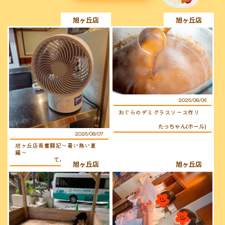
旭ヶ丘店
旭ヶ丘店
2026/08/06
おぐらのデミグラスソース作り
たっちゃん(ホール)
2026/08/07
旭ヶ丘店長奮闘記〜暑い熱い夏
編〜
てんちょ〜（店長）
旭ヶ丘店
旭ヶ丘店