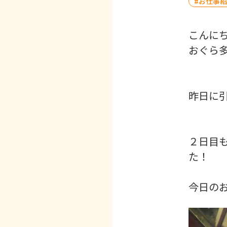
お仕事紹
こんに
おぐら
昨日に
２日目
た！
今日の