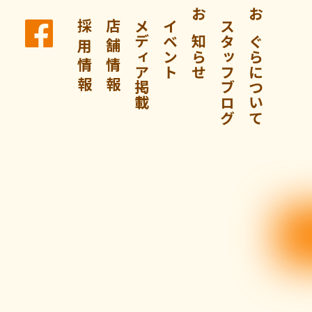
採 用 情 報
店 舗 情 報
メディア掲載
イベント
お知らせ
スタッフブログ
おぐらについて