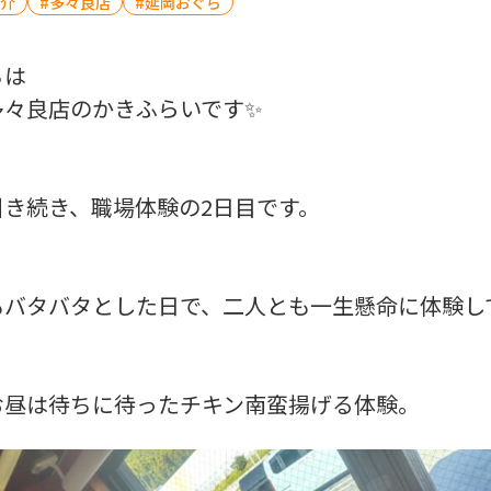
介
多々良店
延岡おぐら
ちは
多々良店のかきふらいです✨
引き続き、職場体験の2日目です。
もバタバタとした日で、二人とも一生懸命に体験し
お昼は待ちに待ったチキン南蛮揚げる体験。