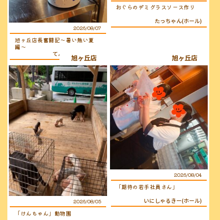
おぐらのデミグラスソース作り
たっちゃん(ホール)
2026/08/07
旭ヶ丘店長奮闘記〜暑い熱い夏
編〜
てんちょ〜（店長）
旭ヶ丘店
旭ヶ丘店
2026/08/04
「期待の若手社員さん」
いにしゃるきー(ホール)
2026/08/05
「けんちゃん」動物園