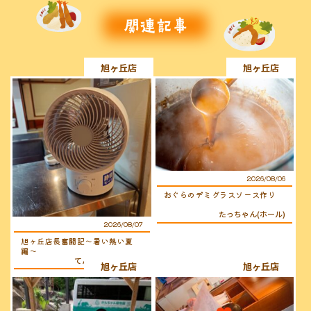
旭ヶ丘店
旭ヶ丘店
2026/08/06
おぐらのデミグラスソース作り
たっちゃん(ホール)
2026/08/07
旭ヶ丘店長奮闘記〜暑い熱い夏
編〜
てんちょ〜（店長）
旭ヶ丘店
旭ヶ丘店