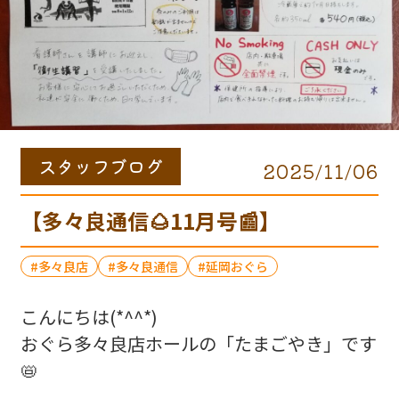
スタッフブログ
2025/11/06
【多々良通信🌰11月号📰】
多々良店
多々良通信
延岡おぐら
こんにちは(*^^*)
おぐら多々良店ホールの「たまごやき」です
📛