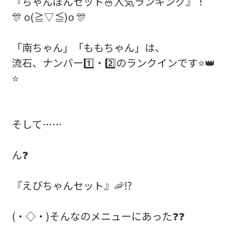
『ちゃんぽんセット🍜人気ランキング』！
🎊 o(≧▽≦)o 🎊
「南ちゃん」「ももちゃん」は、
流石、ナンバー1️⃣・2️⃣のランクインです⭐👑
⭐
そして……
ん❓
『えびちゃんセット』🦐⁉️
(・◇・)そんなのメニューにあった❓❓