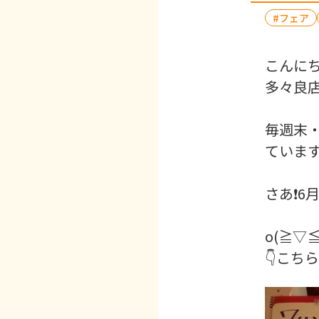
フェア
こんにちは
多々良店
毎週末
ていま
さあ❗6
o(≧▽≦
👇こちら