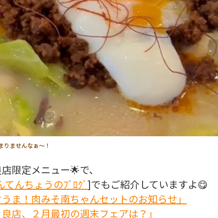
！たまりませんなぁ～！
良店限定メニュー🌟で、
てんちょうのﾌﾞﾛｸﾞ
]でもご紹介していますよ😋
クうま！肉みそ南ちゃんセットのお知らせ」
々良店、２月最初の週末フェアは？」