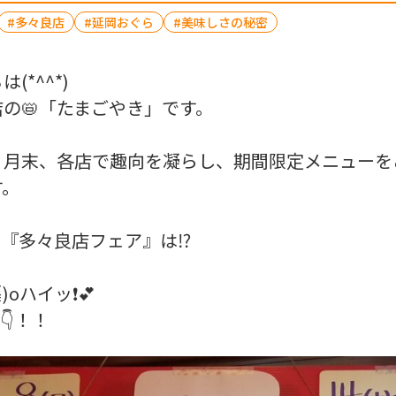
多々良店
延岡おぐら
美味しさの秘密
(*^^*)
の📛「たまごやき」です。
・月末、各店で趣向を凝らし、期間限定メニューを
す。
月『多々良店フェア』は⁉️
)oハイッ❗💕
👇！！