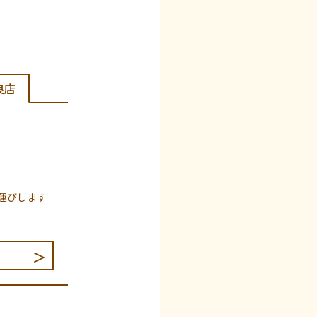
良店
運びします