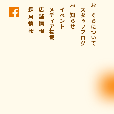
採 用 情 報
店 舗 情 報
メディア掲載
イベント
お知らせ
スタッフブログ
おぐらについて