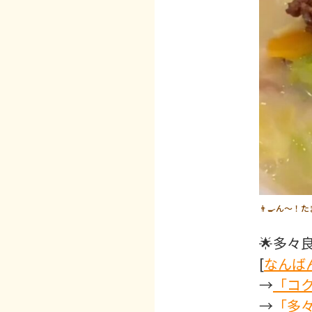
👨‍🍳ん～
🌟多々
[
なんばん
→
「コ
→
「多