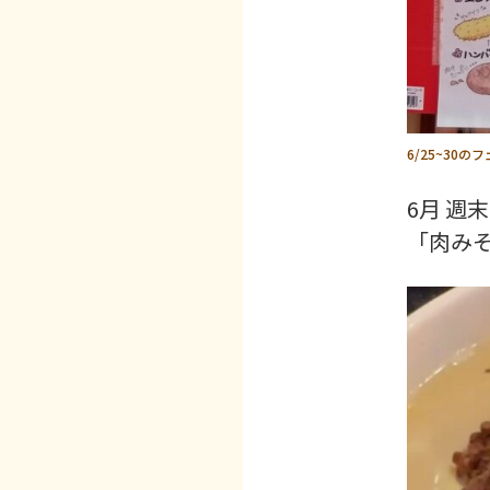
6/25~3
6月 週
「肉みそ